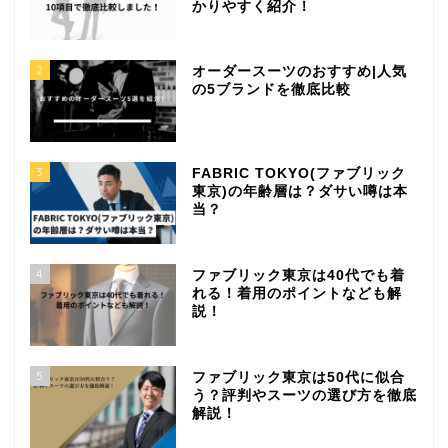
かりやすく紹介！
2
オーダースーツのおすすめ|人気
の5ブランドを徹底比較
3
FABRIC TOKYO(ファブリック
東京)の年齢層は？ダサい噂は本
当？
4
ファブリック東京は40代でも着
れる！着用のポイントなども解
説！
5
ファブリック東京は50代に似合
う？評判やスーツの選び方を徹底
解説！