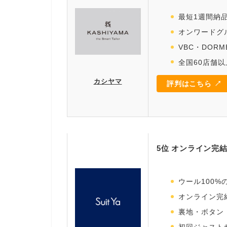
最短1週間納
オンワードグ
VBC・DOR
全国60店舗
カシヤマ
評判はこちら ↗
5位 オンライン完結
ウール100
オンライン完
裏地・ボタン