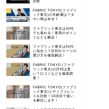
比較
FABRIC TOKYO(ファブリ
3
ック東京)の年齢層は？ダ
サい噂は本当？
ファブリック東京は40代
4
でも着れる！着用のポイン
トなども解説！
ファブリック東京は50代
5
に似合う？評判やスーツの
選び方を徹底解説！
FABRIC TOKYO (ファブ
6
リック東京)の評判は悪
い？口コミなどを徹底調
査！
FABRIC TOKYO(ファブリ
7
ック東京)とディファレン
スを比較！10項目で違い
を解説します！