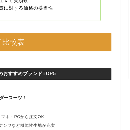
仕立て実績数
質に対する価格の妥当性
ド比較表
のおすすめブランドTOP5
ーダースーツ！
スマホ・PCから注文OK
防シワなど機能性生地が充実