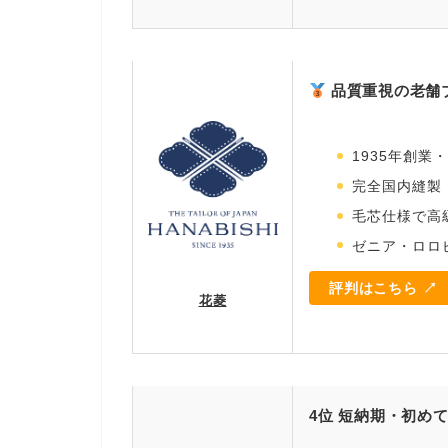
品質重視の老舗
1935年創業
完全国内縫製
毛芯仕様で高
ゼニア・ロロ
評判はこちら ↗
花菱
4位 短納期・初め