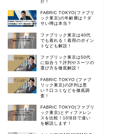
介！
FABRIC TOKYO(ファブリ
3
ック東京)の年齢層は？ダ
サい噂は本当？
ファブリック東京は40代
4
でも着れる！着用のポイン
トなども解説！
ファブリック東京は50代
5
に似合う？評判やスーツの
選び方を徹底解説！
FABRIC TOKYO (ファブ
6
リック東京)の評判は悪
い？口コミなどを徹底調
査！
FABRIC TOKYO(ファブリ
7
ック東京)とディファレン
スを比較！10項目で違い
を解説します！