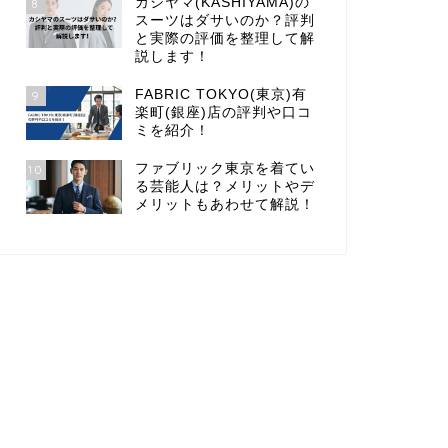
カシヤマ(KASHIYAMA)の
8
スーツはダサいのか？評判
と実際の評価を整理して解
説します！
FABRIC TOKYO(東京)有
9
楽町(銀座)店の評判や口コ
ミを紹介！
ファブリック東京を着てい
10
る芸能人は？メリットやデ
メリットもあわせて解説！