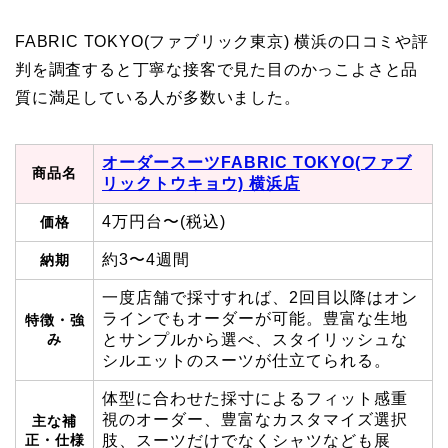
FABRIC TOKYO(ファブリック東京) 横浜の口コミや評
判を調査すると丁寧な接客で見た目のかっこよさと品
質に満足している人が多数いました。
オーダースーツFABRIC TOKYO(ファブ
商品名
リックトウキョウ) 横浜店
4万円台〜(税込)
価格
約3〜4週間
納期
一度店舗で採寸すれば、2回目以降はオン
ラインでもオーダーが可能。豊富な生地
特徴・強
み
とサンプルから選べ、スタイリッシュな
シルエットのスーツが仕立てられる。
体型に合わせた採寸によるフィット感重
視のオーダー、豊富なカスタマイズ選択
主な補
正・仕様
肢、スーツだけでなくシャツなども展