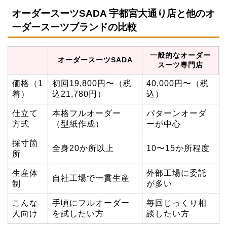
オーダースーツSADA 宇都宮大通り店と他のオ
ーダースーツブランドの比較
一般的なオーダー
オーダースーツSADA
スーツ専門店
価格（1
初回19,800円〜（税
40,000円〜（税
着）
込21,780円）
込）
仕立て
本格フルオーダー
パターンオーダ
方式
（型紙作成）
ーが中心
採寸箇
全身20か所以上
10〜15か所程度
所
生産体
外部工場に委託
自社工場で一貫生産
制
が多い
こんな
手頃にフルオーダー
毎回じっくり相
人向け
を試したい方
談したい方